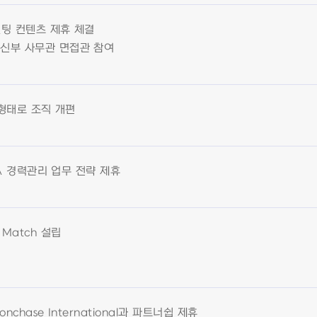
드헌팅 컨텐츠 제휴 체결
신부 사무관 면접관 참여
t 형태로 조직 개편
MBA 경력관리 업무 전략 제휴
 Match 설립
nchase International과 파트너쉽 제휴