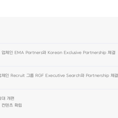
인 EMA Partners와 Korean Exclusive Partnership 체결
 Recruit 그룹 RGF Executive Search와 Partnership 체
확대 개편
 컨텐츠 확립