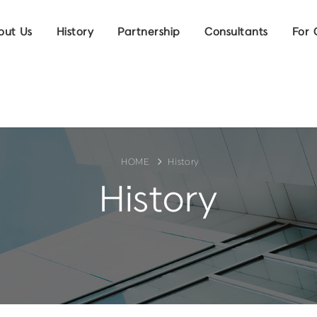
out Us
History
Partnership
Consultants
For 
HOME
History
History